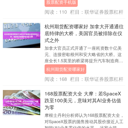
股票配资手机版
确诊半年多就接....
阅读：
110
栏目：
联华证券股票杠杆
杭州期货配资哪家好 加拿大开通通往
底特律的大桥，美国官员被排除在仪
式之外
加拿大官员正式开通了一座耗资数十亿美
元、连接密歇根州和安大略省的大桥。这
座全长1.5英里的桥梁将提升汽车制造商等
行业的效率杭州期货配资哪家好，但它也
杭州期货配资哪家好
成为了特朗普....
阅读：
168
栏目：
联华证券股票杠杆
168股票配资大全 大摩：若SpaceX
跌至100美元，意味对其AI业务估值
为零
摩根士丹利分析师认为168股票配资大全，
对SpaceX股票的抛售推动其股价接近人工
智能(AI)业务零估值的水平。 这家火箭、