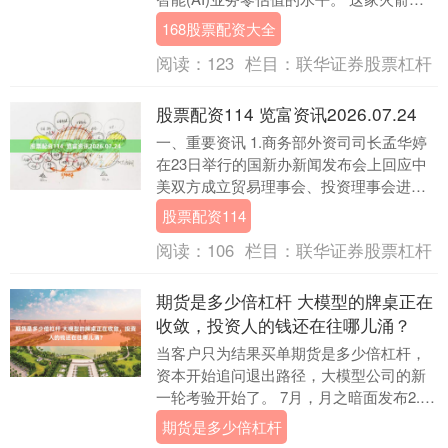
太空和AI公司在6月中旬创纪录的86....
168股票配资大全
阅读：
123
栏目：
联华证券股票杠杆
股票配资114 览富资讯2026.07.24
一、重要资讯 1.商务部外资司司长孟华婷
在23日举行的国新办新闻发布会上回应中
美双方成立贸易理事会、投资理事会进展
的有关提问时说，目前，中美双方经贸团
股票配资114
队正在就贸....
阅读：
106
栏目：
联华证券股票杠杆
期货是多少倍杠杆 大模型的牌桌正在
收敛，投资人的钱还在往哪儿涌？
当客户只为结果买单期货是多少倍杠杆，
资本开始追问退出路径，大模型公司的新
一轮考验开始了。 7月，月之暗面发布2.8
万亿参数Kimi K3。随后，阿里千问官宣
期货是多少倍杠杆
2.....