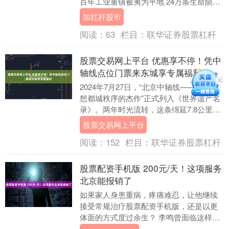
百年工业重镇被夷为平地 24万条生命陨落
整整50年过去了 2026....
加杠杆股市
阅读：
63
栏目：
联华证券股票杠杆
股票交易网上平台 优惠享不停！凭中
轴线点位门票来东城享专属福利
2024年7月27日，“北京中轴线——中国理
想都城秩序的杰作”正式列入《世界遗产名
录》。两年时光流转，这条绵延7.8公里的
“古都之脊”不仅作为世界文化遗产璀璨夺....
股票交易网上平台
阅读：
152
栏目：
联华证券股票杠杆
股票配资手机版 200元/天！这项服务
北京能报销了
如果家人身患重病，疼痛难忍，让他继续
接受常规治疗股票配资手机版，还是以更
体面的方式度过余生？ 李鸣曾面临这样艰
难的时刻。他的父亲曾患上食道癌。尽管