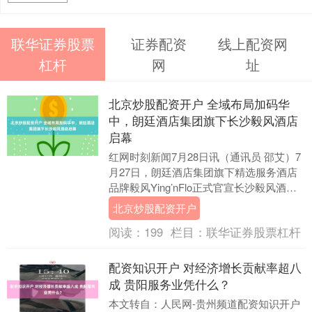
联华证券股票
证券配资
线上配资网
杠杆
网
址
北京炒股配资开户 全域布局加码华
中，朗廷酒店集团旗下长沙毅风酒店
启幕
红网时刻新闻7月28日讯（通讯员 邵艾）7
月27日，朗廷酒店集团旗下精选服务酒店
品牌毅风Ying’nFlo正式官宣长沙毅风酒店
盛大开业。作为品牌继武汉之后再度落....
北京炒股配资开户
阅读：
199
栏目：
联华证券股票杠杆
配资知识开户 对经济增长贡献率超八
成 贵阳服务业凭什么？
本文转自：人民网-贵州频道配资知识开户