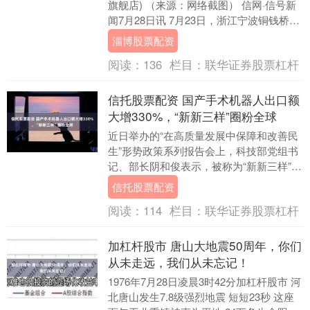
旗舰店) （来源：网络截图） 信网·信号新
闻7月28日讯 7月23日，浙江宁波铜钱桥食
品菜业有限公司因生产的铜钱桥儿想榨
淄博股票配资
菜....
阅读：
136
栏目：
联华证券股票杠杆
信托股票配资 国产手术机器人出口额
大增330%，“新新三样”圈粉全球
近日举办的“在高质量发展中保障和改善民
生”形势政策系列报告会上，科技部党组书
记、部长阴和俊表示，被称为“新新三样”的
人工智能、机器人、创新药正迅猛发展，
信托股票配资
有望形成....
阅读：
114
栏目：
联华证券股票杠杆
加杠杆股市 唐山大地震50周年，你们
从未走远，我们从未忘记！
1976年7月28日凌晨3时42分加杠杆股市 河
北唐山发生7.8级强烈地震 短短23秒 这座