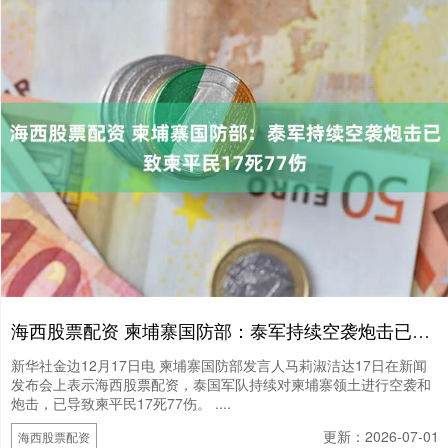
海西股票配资 柬埔寨国防部：泰军持续空袭炮击已致柬平民17死77伤
新华社金边12月17日电 柬埔寨国防部发言人马莉淑洁达17日在新闻
发布会上表示海西股票配资，泰国军队持续对柬埔寨领土进行空袭和
炮击，已导致柬平民17死77伤。 ....
更新：2026-07-01
海西股票配资