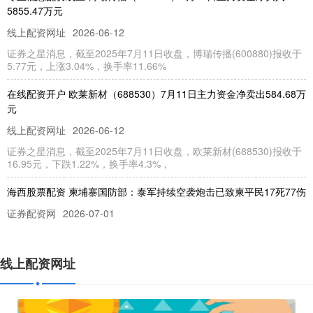
5855.47万元
线上配资网址
2026-06-12
证券之星消息，截至2025年7月11日收盘，博瑞传播(600880)报收于
5.77元，上涨3.04%，换手率11.66%
在线配资开户 欧莱新材（688530）7月11日主力资金净卖出584.68万
元
线上配资网址
2026-06-12
证券之星消息，截至2025年7月11日收盘，欧莱新材(688530)报收于
16.95元，下跌1.22%，换手率4.3%，
海西股票配资 柬埔寨国防部：泰军持续空袭炮击已致柬平民17死77伤
证券配资网
2026-07-01
新华社金边12月17日电 柬埔寨国防部发言人马莉淑洁达17日在新闻
发布会上表示海西股票配资，泰国军队持续对柬埔寨领土进行
线上配资网址
最专业的股票配资 易点天下最新公告：公司控股股东、实际控制人之
一致行动人减持计划实施完成
线上配资网址
2026-07-02