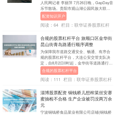
人民网记者 李丽萍 7月26日晚，GapDay音
乐节散场。贵阳市观山湖公园民族大联欢
广场上人群退去，路边的灯火还亮着，
配资知识开户
摊....
阅读：
64
栏目：
联华证券股票杠杆
合规的股票杠杆平台 旅顺口区金华街
昆山街青岛路通行顺序调整
为保障我市道路交通安全、畅通、有序合
规的股票杠杆平台，大连公安交管支队决
定，自8月2日0时起，金华街等道路通行顺
序开始调整。 金华街的保利西海岸小区北
合规的股票杠杆平台
门至滨港路....
阅读：
111
栏目：
联华证券股票杠杆
淄博股票配资 铜钱桥儿想榨菜丝安赛
蜜抽检不合格 生产企业被罚没两万余
元
宁波铜钱桥食品菜业有限公司店铺(铜钱桥