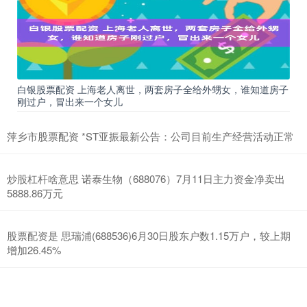
易点天下(301171.SZ)公告称，公司控股股东、实际控制人邹小武之
一致行动人宁波众点易企业管理合伙企业(有限合伙)已
可靠的线上股票配资 科思创与比亚迪签署战略合作备忘录
线上配资网址
2026-07-22
白银股票配资 上海老人离世，两套房子全给外甥女，谁知道房子
7月13日，盖世汽车获悉，科思创与比亚迪宣布签署谅解备忘录，正
刚过户，冒出来一个女儿
式确立长期战略合作伙伴关系。双方将不再局限于传统供需模式，
萍乡市股票配资 *ST亚振最新公告：公司目前生产经营活动正常
券商配资平台 光弘科技获得实用新型专利授权：“一种螺钉锁附半自
动平台”
联华证券股票杠杆
2026-06-12
炒股杠杆啥意思 诺泰生物（688076）7月11日主力资金净卖出
5888.86万元
证券之星消息，根据天眼查APP数据显示光弘科技(300735)新获得一
项实用新型专利授权，专利名为“一种螺钉锁附半自动平
股票配资是 思瑞浦(688536)6月30日股东户数1.15万户，较上期
北京炒股配资开户 全域布局加码华中，朗廷酒店集团旗下长沙毅风酒
增加26.45%
店启幕
联华证券股票杠杆
2026-08-07
红网时刻新闻7月28日讯（通讯员 邵艾）7月27日，朗廷酒店集团旗
下精选服务酒店品牌毅风Ying’nFlo正式官宣长沙毅