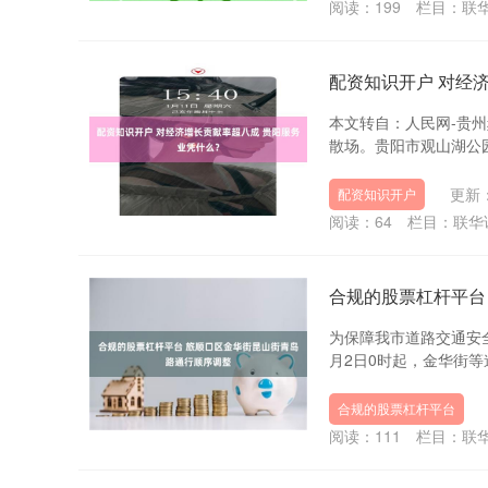
阅读：
199
栏目：
联
配资知识开户 对经
本文转自：人民网-贵州频
散场。贵阳市观山湖公园
更新：
配资知识开户
阅读：
64
栏目：
联华
合规的股票杠杆平台
为保障我市道路交通安
月2日0时起，金华街等
合规的股票杠杆平台
阅读：
111
栏目：
联