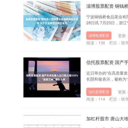
淄博股票配资 铜钱
宁波铜钱桥食品菜业有限
28日讯 7月23日，浙
更新：
淄博股票配资
阅读：
136
栏目：
联
信托股票配资 国产手
近日举办的“在高质量
长阴和俊表示，被称为“
更新：
信托股票配资
阅读：
114
栏目：
联
加杠杆股市 唐山大