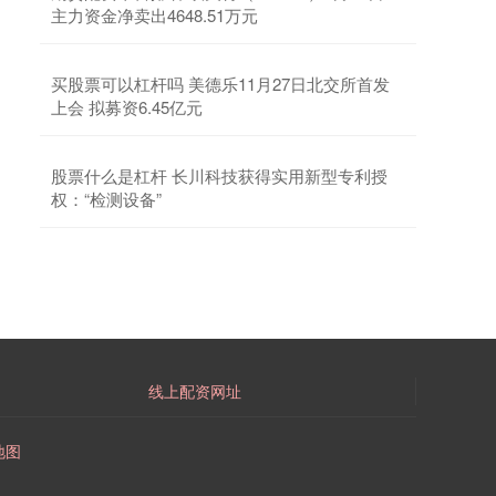
主力资金净卖出4648.51万元
北京炒股配资开户 全域布局加码华中，朗廷酒店集
团旗下长沙毅风酒店启幕
联华证券股票杠杆
2026-08-07
买股票可以杠杆吗 美德乐11月27日北交所首发
上会 拟募资6.45亿元
红网时刻新闻7月28日讯（通讯员 邵艾）7月27日，
朗廷酒店集团旗下精选服务酒店品牌毅风Ying’nFlo
正式官宣长沙毅
股票什么是杠杆 长川科技获得实用新型专利授
权：“检测设备”
线上配资网址
地图