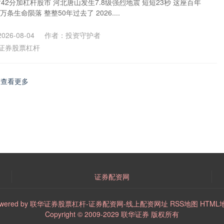
3时42分加杠杆股市 河北唐山发生7.8级强烈地震 短短23秒 这座百年
条生命陨落 整整50年过去了 2026....
26-08-04
作者：投资守护者
证券股票杠杆
查看更多
证券配资网
wered by
联华证券股票杠杆-证券配资网-线上配资网址
RSS地图
HTML
Copyright
© 2009-2029
联华证券
版权所有