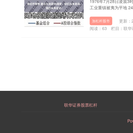
1976年7月28日凌晨
工业重镇被夷为平地 24万
更新：20
加杠杆股市
阅读：
63
栏目：
联华
联华证券股票杠杆
Po