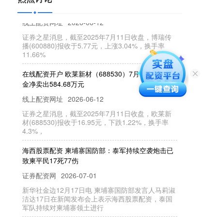
线上配资网址
2026-06-12
证券之星消息，截至2025年7月11日收盘，博瑞传
播(600880)报收于5.77元，上涨3.04%，换手率
11.66%
在线配资开户 欧莱新材（688530）7月11日主力资
金净卖出584.68万元
线上配资网址
2026-06-12
证券之星消息，截至2025年7月11日收盘，欧莱新
材(688530)报收于16.95元，下跌1.22%，换手率
4.3%，
海西股票配资 柬埔寨国防部：泰军持续空袭炮击已
致柬平民17死77伤
证券配资网
2026-07-01
新华社金边12月17日电 柬埔寨国防部发言人马莉淑
洁达17日在新闻发布会上表示海西股票配资，泰国
军队持续对柬埔寨领土进行
最专业的股票配资 易点天下最新公告：公司控股股