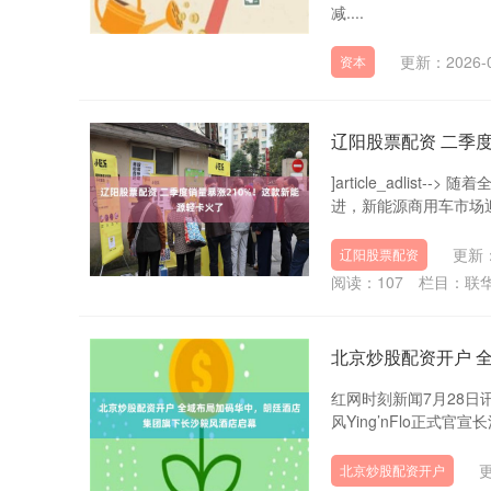
减....
更新：2026-0
资本
辽阳股票配资 二季
]article_adli
进，新能源商用车市场迎
更新：
辽阳股票配资
阅读：
107
栏目：
联
北京炒股配资开户 
红网时刻新闻7月28日
风Ying’nFlo正式
更
北京炒股配资开户