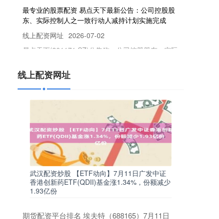
东、实际控制人之一致行动人减持计划实施完成
线上配资网址
2026-07-02
易点天下(301171.SZ)公告称，公司控股股东、实际
控制人邹小武之一致行动人宁波众点易企业管理合
伙企业(有限合伙)已
线上配资网址
可靠的线上股票配资 科思创与比亚迪签署战略合作
备忘录
线上配资网址
2026-07-22
7月13日，盖世汽车获悉，科思创与比亚迪宣布签署
谅解备忘录，正式确立长期战略合作伙伴关系。双
方将不再局限于传统供需模式，
券商配资平台 光弘科技获得实用新型专利授权：“一
种螺钉锁附半自动平台”
武汉配资炒股 【ETF动向】7月11日广发中证
联华证券股票杠杆
2026-06-12
香港创新药ETF(QDII)基金涨1.34%，份额减少
1.93亿份
证券之星消息，根据天眼查APP数据显示光弘科技
(300735)新获得一项实用新型专利授权，专利名为
“一种螺钉锁附半自动平
期货配资平台排名 埃夫特（688165）7月11日