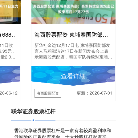
在线配资开户 欧莱新材（688530）7月11日主力资金净卖出584.68万元
海西股票配资 柬埔寨国防部：泰军持续空袭炮击已致柬平民17死77伤
11日收
新华社金边12月17日电 柬埔寨国防部发
.95元，
言人马莉淑洁达17日在新闻发布会上表
量2.92
示海西股票配资，泰国军队持续对柬埔寨
领土进行空袭和炮击，已导致柬平民17
死77伤。 ....
查看详细
6-06-12
更新：2026-07-01
海西股票配资
联华证券股票杠杆
香港联华证券股票杠杆是一家有着较高盈利率和
低风险的正规配资平台，十大炒股杠杆配资平