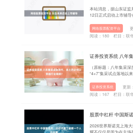
本站消息，据山东证监
12日正式启动上市辅导
更
网络股票配资平台
阅读：
180
栏目：
联
证券投资系统 八年
（原标题：八年集采深度
“4+7”集采试点落地
更新：
证券投资系统
阅读：
167
栏目：
联
股票中杠杆 中国斯
2026世界斯诺克上海
耀不仅仅是因为在主场亮