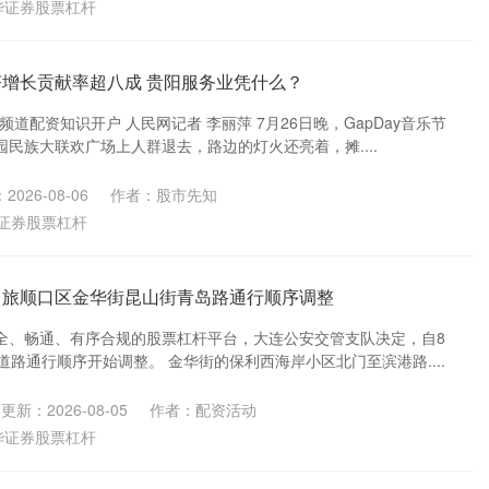
华证券股票杠杆
济增长贡献率超八成 贵阳服务业凭什么？
道配资知识开户 人民网记者 李丽萍 7月26日晚，GapDay音乐节
民族大联欢广场上人群退去，路边的灯火还亮着，摊....
2026-08-06
作者：股市先知
证券股票杠杆
 旅顺口区金华街昆山街青岛路通行顺序调整
全、畅通、有序合规的股票杠杆平台，大连公安交管支队决定，自8
道路通行顺序开始调整。 金华街的保利西海岸小区北门至滨港路....
更新：2026-08-05
作者：配资活动
华证券股票杠杆