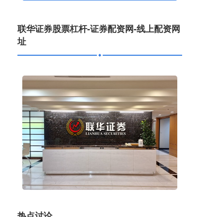
联华证券股票杠杆-证券配资网-线上配资网
址
杠杆炒股网 中信金属（601061）7月11日主力资金
净买入3831.70万元
线上配资网址
2026-06-12
证券之星消息，截至2025年7月11日收盘，中信金
属(601061)报收于8.34元，上涨3.09%，换手率
7.23%，
专业低息配资线上 博瑞传播（600880）7月11日主
力资金净买入5855.47万元
热点讨论