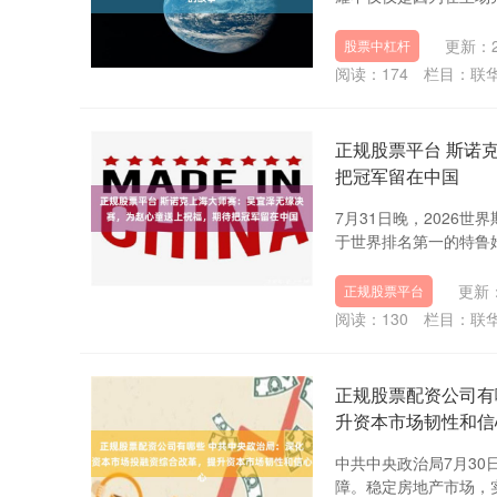
更新：20
股票中杠杆
阅读：
174
栏目：
联
正规股票平台 斯诺
把冠军留在中国
7月31日晚，2026
于世界排名第一的特鲁姆
更新：
正规股票平台
阅读：
130
栏目：
联
正规股票配资公司有
升资本市场韧性和信
中共中央政治局7月3
障。稳定房地产市场，