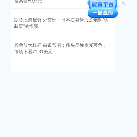
被索赔50万元？
期货股票配资 外交部：日本右翼势力是炮制“伪
叙事”的惯犯
股票放大杠杆 白银预测：多头反弹岌岌可危，
市场下看71.31美元