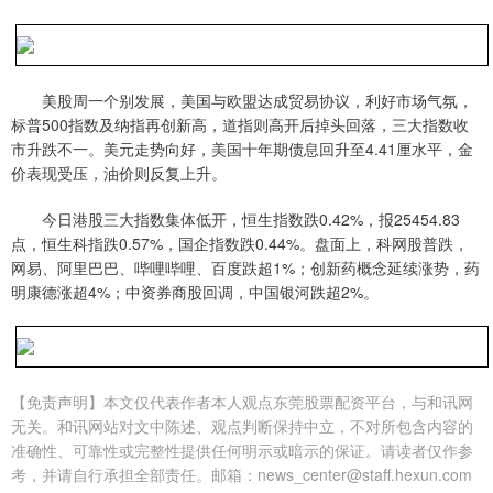
美股周一个别发展，美国与欧盟达成贸易协议，利好市场气氛，
标普500指数及纳指再创新高，道指则高开后掉头回落，三大指数收
市升跌不一。美元走势向好，美国十年期债息回升至4.41厘水平，金
价表现受压，油价则反复上升。
今日港股三大指数集体低开，恒生指数跌0.42%，报25454.83
点，恒生科指跌0.57%，国企指数跌0.44%。盘面上，科网股普跌，
网易、阿里巴巴、哔哩哔哩、百度跌超1%；创新药概念延续涨势，药
明康德涨超4%；中资券商股回调，中国银河跌超2%。
【免责声明】本文仅代表作者本人观点东莞股票配资平台，与和讯网
无关。和讯网站对文中陈述、观点判断保持中立，不对所包含内容的
准确性、可靠性或完整性提供任何明示或暗示的保证。请读者仅作参
考，并请自行承担全部责任。邮箱：news_center@staff.hexun.com