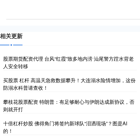
相关更新
股票期货配资代理 台风“红霞”致多地内涝 汕尾警方蹚水背老
人安全转移
买股票 杠杆 高温天急救数据攀升！大连溺水险情增加，这份
防溺水科普请查收！
攀枝花股票配资 特朗普：有足够耐心与伊朗达成新协议，否
则就开打
十倍杠杆炒股 佛得角门将签约新球队“泪洒现场”？图是AI
的！