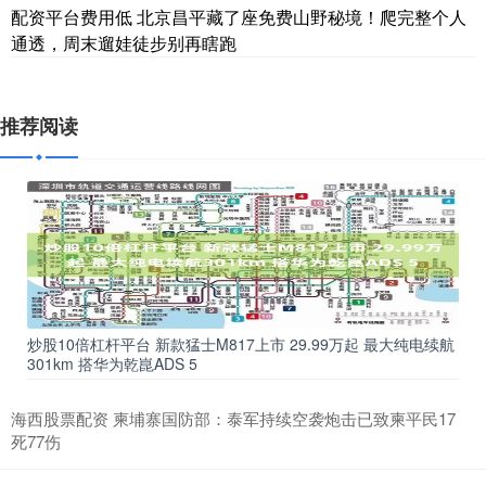
配资平台费用低 北京昌平藏了座免费山野秘境！爬完整个人
通透，周末遛娃徒步别再瞎跑
推荐阅读
炒股10倍杠杆平台 新款猛士M817上市 29.99万起 最大纯电续航
301km 搭华为乾崑ADS 5
海西股票配资 柬埔寨国防部：泰军持续空袭炮击已致柬平民17
死77伤