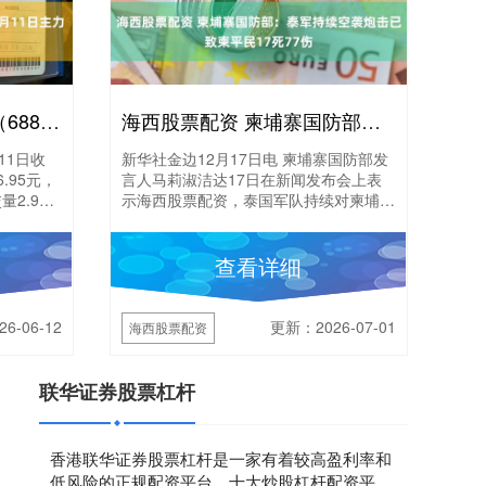
在线配资开户 欧莱新材（688530）7月11日主力资金净卖出584.68万元
海西股票配资 柬埔寨国防部：泰军持续空袭炮击已致柬平民17死77伤
11日收
新华社金边12月17日电 柬埔寨国防部发
.95元，
言人马莉淑洁达17日在新闻发布会上表
量2.92
示海西股票配资，泰国军队持续对柬埔寨
领土进行空袭和炮击，已导致柬平民17
死77伤。 ....
查看详细
6-06-12
更新：2026-07-01
海西股票配资
联华证券股票杠杆
香港联华证券股票杠杆是一家有着较高盈利率和
低风险的正规配资平台，十大炒股杠杆配资平