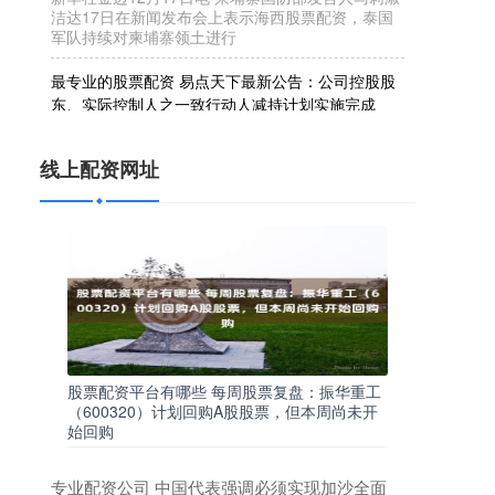
军队持续对柬埔寨领土进行
最专业的股票配资 易点天下最新公告：公司控股股
东、实际控制人之一致行动人减持计划实施完成
线上配资网址
2026-07-02
易点天下(301171.SZ)公告称，公司控股股东、实际
控制人邹小武之一致行动人宁波众点易企业管理合
线上配资网址
伙企业(有限合伙)已
可靠的线上股票配资 科思创与比亚迪签署战略合作
备忘录
线上配资网址
2026-07-22
7月13日，盖世汽车获悉，科思创与比亚迪宣布签署
谅解备忘录，正式确立长期战略合作伙伴关系。双
方将不再局限于传统供需模式，
股票配资平台有哪些 每周股票复盘：振华重工
券商配资平台 光弘科技获得实用新型专利授权：“一
（600320）计划回购A股股票，但本周尚未开
种螺钉锁附半自动平台”
始回购
联华证券股票杠杆
2026-06-12
专业配资公司 中国代表强调必须实现加沙全面
证券之星消息，根据天眼查APP数据显示光弘科技