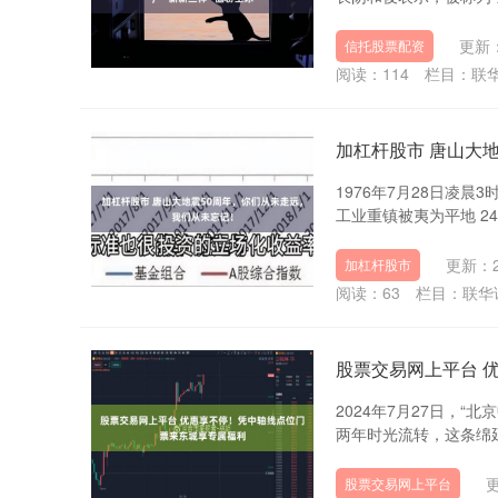
更新：
信托股票配资
阅读：
114
栏目：
联
加杠杆股市 唐山大
1976年7月28日凌晨
工业重镇被夷为平地 24万
更新：20
加杠杆股市
阅读：
63
栏目：
联华
股票交易网上平台 
2024年7月27日，
两年时光流转，这条绵延7
更
股票交易网上平台