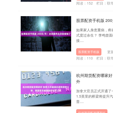
阅读：
152
栏目：
联
股票配资手机版 20
如果家人身患重病，疼
式度过余生？ 李鸣曾
接....
更新
股票配资手机版
阅读：
110
栏目：
联
杭州期货配资哪家好
外
加拿大官员正式开通了
1.5英里的桥梁将提
普....
杭州期货配资哪家好