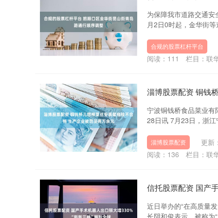
为保障我市道路交通安
月2日0时起，金华街等
合规的股票杠杆平台
阅读：
111
栏目：
联
淄博股票配资 铜钱
宁波铜钱桥食品菜业有限
28日讯 7月23日，浙
更新：
淄博股票配资
阅读：
136
栏目：
联
信托股票配资 国产手
近日举办的“在高质量
长阴和俊表示，被称为“