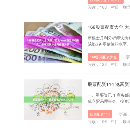
阅读：
168
栏目：
联
168股票配资大全 大
摩根士丹利分析师认为1
(AI)业务零估值的水平。
更
168股票配资大全
阅读：
123
栏目：
联
股票配资114 览富资讯2
一、重要资讯 1.商务
成立贸易理事会、投资理
更新：2
股票配资114
阅读：
106
栏目：
联