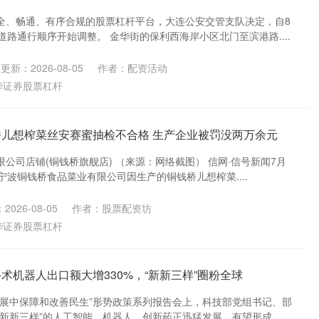
全、畅通、有序合规的股票杠杆平台，大连公安交管支队决定，自8
道路通行顺序开始调整。 金华街的保利西海岸小区北门至滨港路....
更新：2026-08-05
作者：配资活动
华证券股票杠杆
桥儿想榨菜丝安赛蜜抽检不合格 生产企业被罚没两万余元
公司店铺(铜钱桥旗舰店) （来源：网络截图） 信网·信号新闻7月
江宁波铜钱桥食品菜业有限公司因生产的铜钱桥儿想榨菜....
2026-08-05
作者：股票配资坊
华证券股票杠杆
术机器人出口额大增330%，“新新三样”圈粉全球
发展中保障和改善民生”形势政策系列报告会上，科技部党组书记、部
新新三样”的人工智能、机器人、创新药正迅猛发展，有望形成....