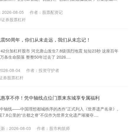
2026-08-05
作者：股票配资记
华证券股票杠杆
地震50周年，你们从未走远，我们从未忘记！
3时42分加杠杆股市 河北唐山发生7.8级强烈地震 短短23秒 这座百年
条生命陨落 整整50年过去了 2026....
26-08-04
作者：投资守护者
证券股票杠杆
优惠享不停！凭中轴线点位门票来东城享专属福利
“北京中轴线——中国理想都城秩序的杰作”正式列入《世界遗产名录》。
.8公里的“古都之脊”不仅作为世界文化遗产璀璨夺....
新：2026-08-03
作者：股市构筑师