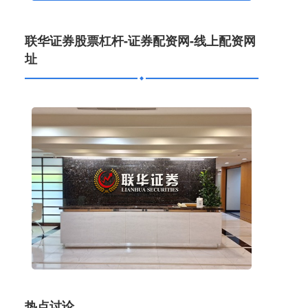
联华证券股票杠杆-证券配资网-线上配资网
址
杠杆炒股网 中信金属（601061）7月11日主力资金
净买入3831.70万元
线上配资网址
2026-06-12
证券之星消息，截至2025年7月11日收盘，中信金
属(601061)报收于8.34元，上涨3.09%，换手率
7.23%，
热点讨论