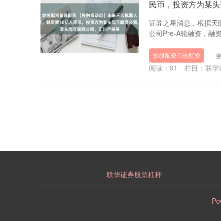
民币，投资方为某头
证券之星消息，根据天眼
公司Pre-A轮融资，融
更
炒股配资首选配资
阅读：
91
栏目：
联华
联华证券股票杠杆
Po