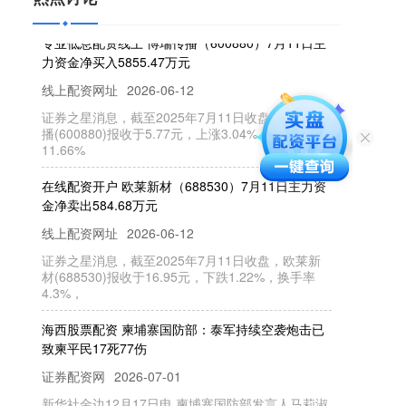
专业低息配资线上 博瑞传播（600880）7月11日主
力资金净买入5855.47万元
线上配资网址
2026-06-12
证券之星消息，截至2025年7月11日收盘，博瑞传
播(600880)报收于5.77元，上涨3.04%，换手率
11.66%
在线配资开户 欧莱新材（688530）7月11日主力资
金净卖出584.68万元
线上配资网址
2026-06-12
证券之星消息，截至2025年7月11日收盘，欧莱新
材(688530)报收于16.95元，下跌1.22%，换手率
4.3%，
海西股票配资 柬埔寨国防部：泰军持续空袭炮击已
致柬平民17死77伤
证券配资网
2026-07-01
新华社金边12月17日电 柬埔寨国防部发言人马莉淑
洁达17日在新闻发布会上表示海西股票配资，泰国