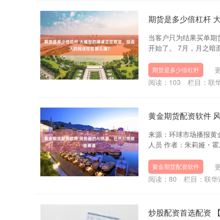
期货是多少倍杠杆 
当客户只为结果买单期
开始了。 7月，月之暗面发
更
期货是多少倍杠杆
阅读：
103
栏目：
联
黄金期货配资软件 
来源：环球市场播报黄
人员 作者：朱莉娅・霍恩斯
更
黄金期货配资软件
阅读：
80
栏目：
联华
炒股配资首选配资 【