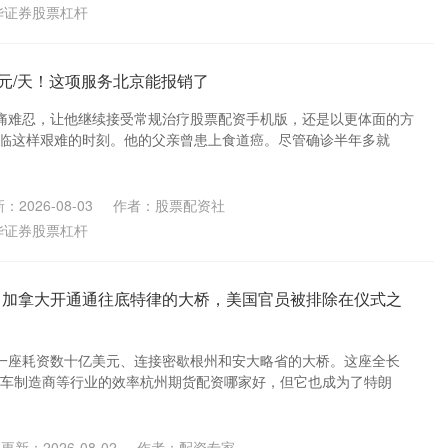
华证券股票杠杆
0元/天！这项服务北京能报销了
痛难忍，让他继续接受常规治疗股票配资手机版，还是以更体面的方
面临这样艰难的时刻。他的父亲曾患上食道癌。尽管确诊半年多就
：2026-08-03
作者：股票配资社
华证券股票杠杆
 加拿大开通通往底特律的大桥，美国官员被排除在仪式之
一座耗资数十亿美元、连接密歇根州和安大略省的大桥。这座全长
升汽车制造商等行业的效率杭州期货配资哪家好，但它也成为了特朗
更新：2026-08-02
作者：配资专家