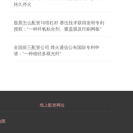
持久停火
(300735)新获得一项实用新型专利授权，专利名为
“一种螺钉锁附半自动平
股票配资平台有哪些 每周股票复盘：振华重工
股票怎么配资10倍杠杆 赛伍技术获得发明专利
（600320）计划回购A股股票，但本周尚未开始回
授权：“一种环氧粘合剂、覆盖膜及印刷网板”
购
证券配资网
2026-06-15
全国前三配资公司 烽火通信公布国际专利申
截至2025年8月1日收盘，振华重工(600320)报收于
请：“一种细径多模光纤”
4.53元，较上周的4.66元下跌2.79%。本周，振华重
工7
线上配资网址
地图