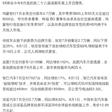
9X将在今年8月底的第二十八届成都车展上开启预售。
鸿蒙智行7月全系交付新车4.7万辆，其中尊界S800上市50天大定超过
8000台。华为常务董事、终端 BG 董事长余承东在社交媒体透露，鸿
蒙智行首款旅行车享界S9T，以及尚界品牌首款车型尚界H5均将于9
月投入市场。
传统车企旗下的新势力品牌方面，埃安7月销量近2.7万辆，同比下滑
近25%。8月1日，埃安宣布旗下首款增程式车型昊铂HL增程版将于8
月19日上市，正式入局增程式赛道。
岚图7月交付新车12135辆，同比增长102%。岚图汽车方面透露，全
新岚图知音将于8月底上市，新车将搭载华为ADS 4。
智己汽车7月交付7027台，同比增长17%。8月1日，智己汽车发布其
“超级增程”技术，并将其命名为“恒星”，可让增程式SUV实现纯电续航
里程超过450km、综合续航里程1500km、百公里亏电油耗5.32L。
深蓝汽车7月交付2.7万辆，同比增长62%。8月1日，中国长安汽车集
团成立后深蓝品牌首款新车深蓝S05全球超长续航版上市，售价12.99
万元起。