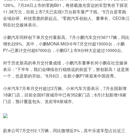
126%。7月24日上市的零跑B01，将搭载激光雷达的车型售价下探至
11.38万元，目前上市7天已实现1万台新车量产下线。“5万台是零跑
全域自研、科技普惠的新起点。”零跑汽车创始人、董事长、CEO朱江
明在社交媒体表示。
小鹏汽车同样创下单月交付量新高。7月小鹏汽车交付36717辆，同比
增长229%。其中，小鹏MONA M03今年7月交付超15000台，小鹏
P7+已累计交付超67000台，小鹏G7上市9分钟大定超过10000台。
对于历史新高的单月交付量成绩，小鹏汽车董事长何小鹏在社交媒体
表示：“下半年，我们会继续在行稳致远的前提下，努创新高！这是第
一个，也是新的开始。”8月6日，全新小鹏P7将迎来中国首秀。
小米汽车7月单月交付超过3万辆。小米汽车方面表示，7月全国新增
18家门店，目前全国97座城市中已有352家门店；8月计划新增18家
门店，预计覆盖包头、龙岩等8座城市。
蔚来公司7月交付2.1万辆，同比微增近3%，其中乐道车型占比近三