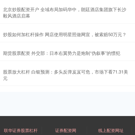
北京炒股配资开户 全域布局加码华中，朗廷酒店集团旗下长沙
毅风酒店启幕
炒股如何加杠杆操作 网店使用明星照做网宣，被索赔50万元？
期货股票配资 外交部：日本右翼势力是炮制“伪叙事”的惯犯
股票放大杠杆 白银预测：多头反弹岌岌可危，市场下看71.31美
元
联华证券股票杠杆
证券配资网
线上配资网址