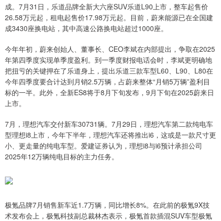
成。7月31日，乐道品牌全新大六座SUV乐道L90上市，整车起售价
26.58万元起，租电起售价17.98万元起。目前，蔚来能源已在全国建
成3430座换电站，其中高速公路换电站超过1000座。
今年年初，蔚来创始人、董事长、CEO李斌在内部提出，争取在2025
年第四季度实现单季度盈利。到一季度财报电话会时，李斌更明确地
把扭亏的关键押在了乐道身上，提出乐道三款车型L60、L90、L80在
今年四季度要合计达到月销2.5万辆，占蔚来整体“月销5万辆”盈利目
标的一半。此外，全新ES8将于8月下旬发布，9月下旬在2025蔚来日
上市。
7月，理想汽车交付新车30731辆。7月29日，理想汽车第二款纯电车
型理想i8上市，今年下半年，理想汽车还将推出i6，这或是一款尺寸更
小、更走量的纯电车型。爱建证券认为，理想i8与i6预计承担公司
2025年12万辆纯电目标的主力任务。
极氪品牌7月销售新车近1.7万辆，同比增长8%。在此前的极氪9X技
术发布会上，极氪科技副总裁林杰表示，极氪首款插混SUV车型极氪