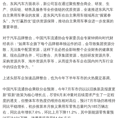
合。东风汽车方面表示，新公司旨在通过聚焦整合商企、研发、生
产、供应链、销售及服务等全价值链的优质资源，全速推进东风汽车
自主乘用车事业的发展，是东风汽车在自主乘用车领域再次“握紧拳
头”，为“打赢胜仗”提供资源保障，推动自主乘用车事业进一步发展的
重要举措。
对于汽车品牌整合，中国汽车流通协会专家委员会专家钟师向时代财
经表示：“如果车企旗下每个品牌都单独运作的话，会导致集团资源分
散，无法集中配置资源，这样下去必然会影响整个企业财务的健康发
展。现在品牌合并，可以整合、共享集团资源，包括研发资源共享、
采购资源共享、海外资源共享等，从而提升各车企在国内外汽车行业
中的综合竞争力。”
上述头部车企加速品牌整合，也为今年下半年车市的火热奠定基调。
中国汽车流通协会乘联分会预测，今年7月车市仍以以旧换新及报废更
新“双新“政策为核心增长点，尽管6月末冲量对后续需求产生了一定程
度的透支，但整体车市热度仍维持在相对高位，预计7月市场仍将维持
同比平稳增长，初步推算本月狭义乘用车零售总量约为185万辆左
右，同比去年增长7.6%，环比上月下降11.2%，其中新能源零售量预
计可达101万辆，渗透率提升至54.6%左右。