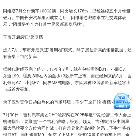
阿维塔7月交付新车10062辆，同比增长178%，已经连续五个月销量
破万。中国长安汽车集团成立之后，阿维塔总裁陈卓在社交媒体表
示：“阿维塔将全力打造世界级新豪华品牌”。
车市开启疯狂“暑期档”
进入7月，车市开启疯狂“暑期档”模式。除了屡创新高的销量数据，还
有密集上市的新车。
据时代财经不完全统计，仅今年7月，就有包括零跑B01、小鹏G7、
乐道L90、理想i8等在内的至少13款新车上市。而已经到来的8月，吉
利银河A7、小鹏P7、问界M8纯电版、东风风神L8等多款新车也将上
市或首发亮相。
为了应对竞争日趋白热化的市场环境，不少车企开始“换档”提速。
7月30日，吉利汽车集团CEO淦家阅在2025年度中期经营工作大会上
明确指出，要聚焦“一个吉利”战略，极氪、领克、吉利银河及中国星
四大品牌要全方位协同作战，打造差异化产品矩阵体系，下半年将有
银河A7、吉利银河M9、领克10 EM-P、极氪9X等多款新车上市，全