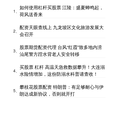
如何使用杠杆买股票 江陵：盛夏蝉鸣起，
1、
荷风送香来
配资天眼查线上 九龙坡区文化旅游发展大
2、
会召开
股票期货配资代理 台风“红霞”致多地内涝
3、
汕尾警方蹚水背老人安全转移
买股票 杠杆 高温天急救数据攀升！大连溺
4、
水险情增加，这份防溺水科普请查收！
攀枝花股票配资 特朗普：有足够耐心与伊
5、
朗达成新协议，否则就开打