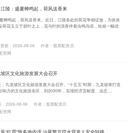
 江陵：盛夏蝉鸣起，荷风送香来
盛夏蝉鸣起，荷风送香来。近日，江陵各处的荷花争相绽放，为炎炎
朵荷花玉立于碧叶之上，花与叶的清香伴着虫鸣鸟语，绘就一幅优
更新：2026-08-06
作者：股票配资员
配资网
龙坡区文化旅游发展大会召开
上，九龙坡区文化旅游发展大会召开。“十五五”时期，九龙坡将打造
响力的文化旅游名区，到2030年，实现经济贡献度、业态....
：2026-08-06
作者：股票配资庄
配资网
台风“红霞”致多地内涝 汕尾警方蹚水背老人安全转移