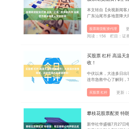
本文转自【央视新闻客户
广东汕尾市多地普降大雨
更
股票期货配资代理
阅读：
156
栏目：
证
买股票 杠杆 高温
收！
中伏以来，大连多日出
连市急救中心了解到，7
更新：2
买股票 杠杆
攀枝花股票配资 特
新华社华盛顿7月27日