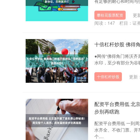
有足够的耐心和时间与伊
更新
攀枝花股票配资
阅读：
147
栏目：
证
十倍杠杆炒股 佛得角
●网传“佛得角门将沃齐尼
水印，至少有部分为谷歌
更新：
十倍杠杆炒股
配资平台费用低 北
步别再瞎跑
配资平台费用低 一到
水齐全、不收门票、开
个....