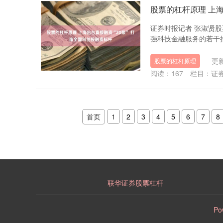
股票的杠杆原理 上海
证券时报记者 张淑贤股
强科技金融服务的若干措
更新
股票的杠杆原理
阅读：
167
栏目：
证
首页
1
2
3
4
5
6
7
8
联华证券股票杠杆
Po