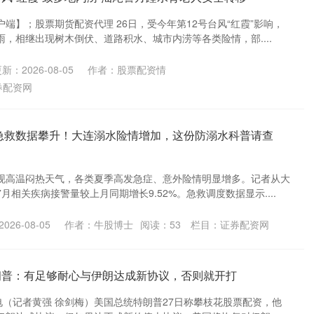
端】；股票期货配资代理 26日，受今年第12号台风“红霞”影响，
，相继出现树木倒伏、道路积水、城市内涝等各类险情，部....
新：2026-08-05
作者：股票配资情
券配资网
天急救数据攀升！大连溺水险情增加，这份防溺水科普请查
现高温闷热天气，各类夏季高发急症、意外险情明显增多。记者从大
月相关疾病接警量较上月同期增长9.52%。急救调度数据显示....
026-08-05
作者：牛股博士
阅读：
53
栏目：
证券配资网
朗普：有足够耐心与伊朗达成新协议，否则就开打
电（记者黄强 徐剑梅）美国总统特朗普27日称攀枝花股票配资，他