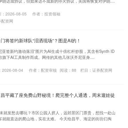
朗达成协议，但如果达不成新的停火协议，美国将恢复对伊朗....
：2026-08-05
作者：投资领袖
券配资网
门将签约新球队“泪洒现场”？图是AI的！
亚签新约激动落泪”图片为AI生成十倍杠杆炒股，其含有Synth ID
旗下AI工具制作而成。网传的其他几张沃齐尼亚身....
2026-08-04
作者：配资审核
阅读：
88
栏目：
证券配资网
京昌平藏了座免费山野秘境！爬完整个人通透，周末遛娃徒
周末就发愁去哪玩？市区公园人挤人，远郊景区门票贵，想找一处山
车就能直达的爬山地，实在太难。 今天给昌平、海淀的街坊们掏