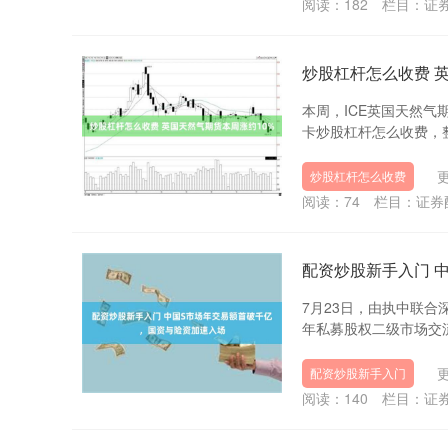
阅读：
182
栏目：
证
炒股杠杆怎么收费 
本周，ICE英国天然气期
卡炒股杠杆怎么收费，整
更
炒股杠杆怎么收费
阅读：
74
栏目：
证券
配资炒股新手入门 
7月23日，由执中联合
年私募股权二级市场交流
更
配资炒股新手入门
阅读：
140
栏目：
证