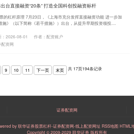
出台直接融资“20条” 打造全国科创投融资标杆
票的杠杆原理 7月23日，《上海市充分发挥直接融资功能 进一步加
施》（以下简称《若干措施》）出台，从提升早期投资领投....
：2026-08-01
作者：配资账户
券配资网
共
17
页
194
条记录
9
10
11
下一页
末页
证券配资网
wered by
联华证券股票杠杆-证券配资网-线上配资网址
RSS地图
HTML
Copyright
© 2009-2029
联华证券
版权所有