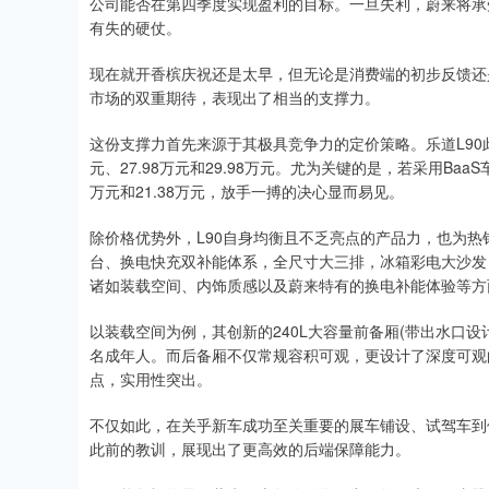
公司能否在第四季度实现盈利的目标。一旦失利，蔚来将承
有失的硬仗。
现在就开香槟庆祝还是太早，但无论是消费端的初步反馈还
市场的双重期待，表现出了相当的支撑力。
这份支撑力首先来源于其极具竞争力的定价策略。乐道L90此次推
元、27.98万元和29.98万元。尤为关键的是，若采用Baa
万元和21.38万元，放手一搏的决心显而易见。
除价格优势外，L90自身均衡且不乏亮点的产品力，也为热销奠定
台、换电快充双补能体系，全尺寸大三排，冰箱彩电大沙发
诸如装载空间、内饰质感以及蔚来特有的换电补能体验等方
以装载空间为例，其创新的240L大容量前备厢(带出水口
名成年人。而后备厢不仅常规容积可观，更设计了深度可观
点，实用性突出。
不仅如此，在关乎新车成功至关重要的展车铺设、试驾车到
此前的教训，展现出了更高效的后端保障能力。