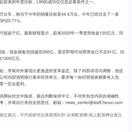
起蔚来的年度目标，L90的成功仅仅是必要条件之一。
万台车，相当于今年的销量目标是44.4万台。今年已经过去了一多
25.71%。
损超千亿。最新财报显示，蔚来2025年一季度营收超120亿元，同
警戒线，现金储备也锐减至260亿，甚至即期可动用资金已不足81亿。结
1300亿元。
始，李斌对外展现出更激进的变革姿态。除了内部讲话与调整，他还
公司内部强势推行基本经营单元，要求每一份经营报表都要有人负
度一定会盈利。
讯网站对文中陈述、观点判断保持中立，不对所包含内容的准确性、
承担全部责任。邮箱：news_center@staff.hexun.com
独立观点，不代表联华证券股票杠杆-证券配资网-线上配资网址观点