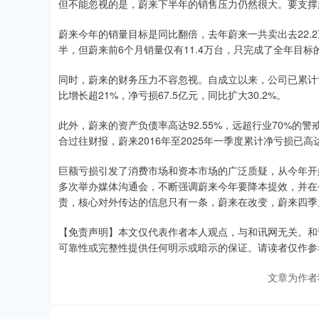
但不能忽视的是，蔚来下半年的销售压力仍然很大。要支撑
蔚来今年的销量目标是同比翻倍，去年蔚来一共卖出去22.2
半，但蔚来前6个月销量仅有11.4万台，只完成了全年目标的约
同时，蔚来的财务压力不容忽视。自成立以来，公司已累计亏
比增长超21%，净亏损67.5亿元，同比扩大30.2%。
此外，蔚来的资产负债率高达92.55%，远超行业70%的
合过往财报，蔚来2016年至2025年一季度累计净亏损已高达
巨额亏损引发了消费市场和资本市场的广泛质疑，从今年开
多次举办媒体沟通会，不断强调蔚来今年要降本提效，并在
责，核心对外传达的信息只有一条，蔚来在改变，蔚来四季
【免责声明】本文仅代表作者本人观点，与和讯网无关。和
可靠性或完整性提供任何明示或暗示的保证。请读者仅作参考，并请自行
文章为作者