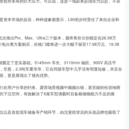
受前所未有的巨大压力。可以说，这是一场蔚来必须全力以赴、不容
是资本市场的反应，种种迹象都显示，L90初步经受住了来自企业和
出Pro、Max、Ultra三个版本，最终售价分别锁定在26.58万
S车电分离方案购买，价格门槛将进一步大幅下探至17.98万元、19.38
了坚实基础。5145mm 车长、3110mm 轴距、900V 高压平
，空悬，2.3吨车重等等，它在同级车型中几乎没有明显短板，并且在
面，更是展现出了领先优势。
设计)在用户分享的钓鱼、露营场景视频中频频出镜，甚至能轻松容纳两
的下沉空间，有效解决了6座车型满载时后备厢储物能力不足的痛
位以及首批现车储备等产销环节，由沈斐统管后的乐道品牌也吸取了