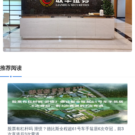
推荐阅读
股票有杠杆吗 泄愤？德比斯全程超61号车手翁居6次夺冠，前3
次直道后3次弯道