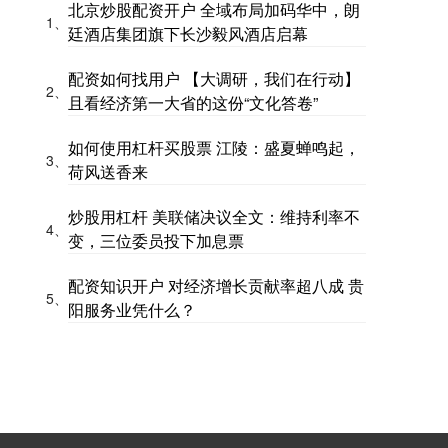
北京炒股配资开户 全域布局加码华中，朗
1、
廷酒店集团旗下长沙毅风酒店启幕
配资如何找用户 【大调研，我们在行动】
2、
且看经济第一大省的这份“文化答卷”
如何使用杠杆买股票 江陵：盛夏蝉鸣起，
3、
荷风送香来
炒股用杠杆 美联储决议全文：维持利率不
4、
变，三位委员投下加息票
配资知识开户 对经济增长贡献率超八成 贵
5、
阳服务业凭什么？