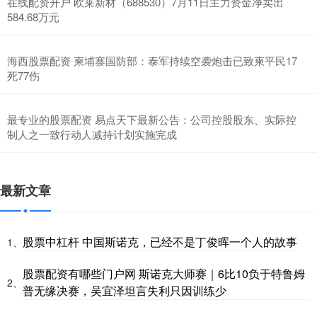
在线配资开户 欧莱新材（688530）7月11日主力资金净卖出
584.68万元
海西股票配资 柬埔寨国防部：泰军持续空袭炮击已致柬平民17
死77伤
最专业的股票配资 易点天下最新公告：公司控股股东、实际控
制人之一致行动人减持计划实施完成
最新文章
股票中杠杆 中国斯诺克，已经不是丁俊晖一个人的故事
1、
股票配资有哪些门户网 斯诺克大师赛｜6比10负于特鲁姆
2、
普无缘决赛，吴宜泽坦言失利只因训练少